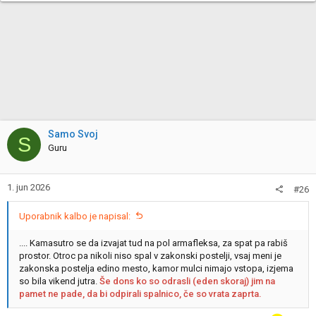
Samo Svoj
S
Guru
1. jun 2026
#26
Uporabnik kalbo je napisal:
.... Kamasutro se da izvajat tud na pol armafleksa, za spat pa rabiš
prostor. Otroc pa nikoli niso spal v zakonski postelji, vsaj meni je
zakonska postelja edino mesto, kamor mulci nimajo vstopa, izjema
so bila vikend jutra.
Še dons ko so odrasli (eden skoraj) jim na
pamet ne pade, da bi odpirali spalnico, če so vrata zaprta.