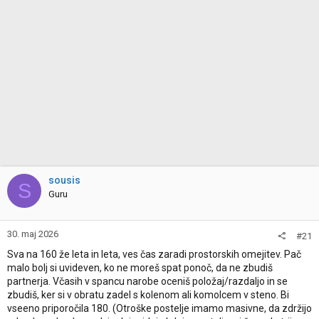
sousis
S
Guru
30. maj 2026
#21
Sva na 160 že leta in leta, ves čas zaradi prostorskih omejitev. Pač
malo bolj si uvideven, ko ne moreš spat ponoč, da ne zbudiš
partnerja. Včasih v spancu narobe oceniš položaj/razdaljo in se
zbudiš, ker si v obratu zadel s kolenom ali komolcem v steno. Bi
vseeno priporočila 180. (Otroške postelje imamo masivne, da zdržijo