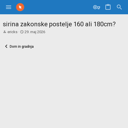
sirina zakonske postelje 160 ali 180cm?
U
Z
ericks
29. maj 2026
s
a
t
č
Dom in gradnja
v
e
a
t
r
n
j
i
a
d
l
a
e
t
c
u
t
m
e
m
e