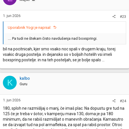
i
o
n
1. jun 2026
#23
s
:
Uporabnik Yogi je napisal:
.... Pa tudi ne štekam čisto navdušenja nad boxspringi.
bil na pocitnicah, kjer smo vsako noc spali v drugem kraju, torej
vsakic druga postelja. in dejansko so v boljsih hotelih vsi imeli
boxspring postelje. in na teh posteljah, se je bolje spalo ...
kalbo
K
Guru
1. jun 2026
#24
180, sploh ne razmišljaj o manj, če imaš plac. Na dopustu gre tud na
125 če je treba v šotor, v kamperju mava 130, doma je pa 180
minimum, da ne rabiš razmišljat o manevrih obračanja. Kamasutro
se da izvajat tud na pol armafleksa, za spat pa rabiš prostor. Otroc