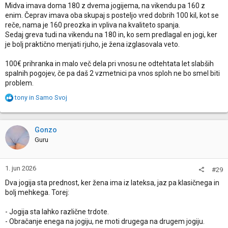
:
Midva imava doma 180 z dvema jogijema, na vikendu pa 160 z
enim. Čeprav imava oba skupaj s posteljo vred dobrih 100 kil, kot se
reče, nama je 160 preozka in vpliva na kvaliteto spanja.
Sedaj greva tudi na vikendu na 180 in, ko sem predlagal en jogi, ker
je bolj praktično menjati rjuho, je žena izglasovala veto.
100€ prihranka in malo več dela pri vnosu ne odtehtata let slabših
spalnih pogojev, če pa daš 2 vzmetnici pa vnos sploh ne bo smel biti
problem.
R
tony
in
Samo Svoj
e
a
c
Gonzo
t
Guru
i
o
n
1. jun 2026
#29
s
:
Dva jogija sta prednost, ker žena ima iz lateksa, jaz pa klasičnega in
bolj mehkega. Torej:
- Jogija sta lahko različne trdote.
- Obračanje enega na jogiju, ne moti drugega na drugem jogiju.