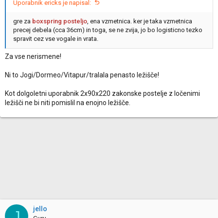
Uporabnik ericks je napisal:
gre za
boxspring posteljo
, ena vzmetnica. ker je taka vzmetnica
precej debela (cca 36cm) in toga, se ne zvija, jo bo logisticno tezko
spravit cez vse vogale in vrata.
Za vse nerismene!
Ni to Jogi/Dormeo/Vitapur/tralala penasto ležišče!
Kot dolgoletni uporabnik 2x90x220 zakonske postelje z ločenimi
ležišči ne bi niti pomislil na enojno ležišče.
jello
J