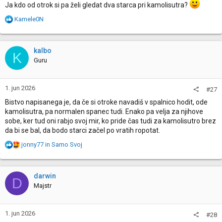
Ja kdo od otrok si pa želi gledat dva starca pri kamolisutra?
R
Kamele0N
e
a
c
kalbo
K
t
Guru
i
o
n
1. jun 2026
#27
s
:
Bistvo napisanega je, da če si otroke navadiš v spalnico hodit, ode
kamolisutra, pa normalen spanec tudi. Enako pa velja za njihove
sobe, ker tud oni rabjo svoj mir, ko pride čas tudi za kamolisutro brez
da bi se bal, da bodo starci začel po vratih ropotat.
R
jonny77
in
Samo Svoj
e
a
c
darwin
D
t
Majstr
i
o
n
1. jun 2026
#28
s