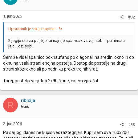
1. jun 2026
#32
Uporabnik jezek je napisal:
2 jogija sta za par, kjer bi najraje spal vsak v svoji sobi....pa nimata
jajc....oz. sob...
Sem že videl spalnico poknaufano po diagonali na sredini okno in ob
oknu na vsaki strani enojna postelja. Dostop do postelje na drugi
strani skozi okno ali po hodniku preko trojnih vrat.
Torej, postelja verjetno 2x90 širine, nisem vprašal.
ribicija
R
Guru
2. jun 2026
#33
Pa saj jogi danes ne kupis vec raztegnjen. Kupil sem dva 160x200