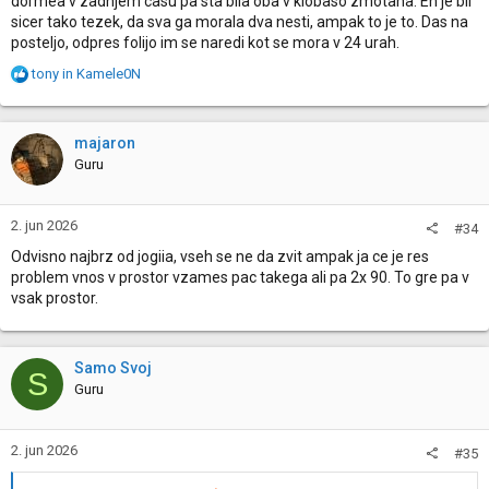
dormea v zadnjem casu pa sta bila oba v klobaso zmotana. En je bil
sicer tako tezek, da sva ga morala dva nesti, ampak to je to. Das na
posteljo, odpres folijo im se naredi kot se mora v 24 urah.
R
tony
in
Kamele0N
e
a
c
majaron
t
Guru
i
o
n
2. jun 2026
#34
s
:
Odvisno najbrz od jogiia, vseh se ne da zvit ampak ja ce je res
problem vnos v prostor vzames pac takega ali pa 2x 90. To gre pa v
vsak prostor.
Samo Svoj
S
Guru
2. jun 2026
#35