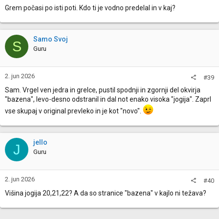
Grem počasi po isti poti. Kdo ti je vodno predelal in v kaj?
Samo Svoj
S
Guru
2. jun 2026
#39
Sam. Vrgel ven jedra in grelce, pustil spodnji in zgornji del okvirja
"bazena", levo-desno odstranil in dal not enako visoka "jogija". Zaprl
vse skupaj v original prevleko in je kot "novo".
jello
J
Guru
2. jun 2026
#40
Višina jogija 20,21,22? A da so stranice "bazena" v kajlo ni težava?