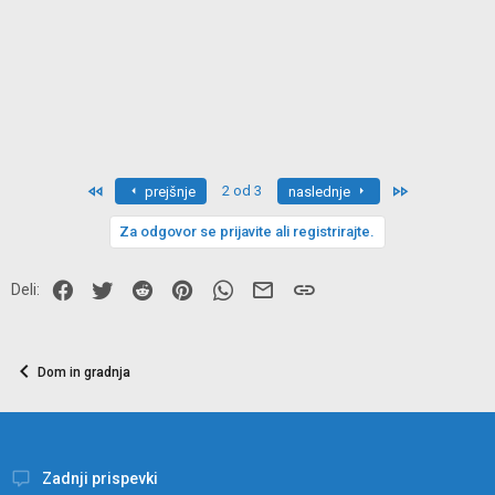
First
Last
2 od 3
prejšnje
naslednje
Za odgovor se prijavite ali registrirajte.
Facebook
Twitter
Reddit
Pinterest
WhatsApp
E-pošta
Povezava
Deli:
Dom in gradnja
Zadnji prispevki