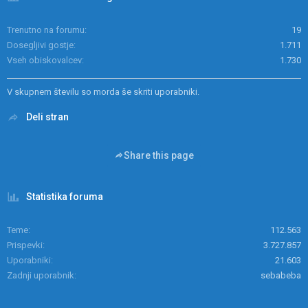
Trenutno na forumu
19
Dosegljivi gostje
1.711
Vseh obiskovalcev
1.730
V skupnem številu so morda še skriti uporabniki.
Deli stran
Share this page
Statistika foruma
Teme
112.563
Prispevki
3.727.857
Uporabniki
21.603
Zadnji uporabnik
sebabeba