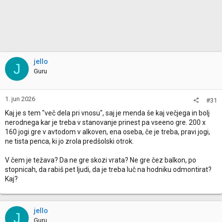
o
n
s
:
jello
J
Guru
1. jun 2026
#31
Kaj je s tem "več dela pri vnosu", saj je menda še kaj večjega in bolj
nerodnega kar je treba v stanovanje prinest pa vseeno gre. 200 x
160 jogi gre v avtodom v alkoven, ena oseba, če je treba, pravi jogi,
ne tista penca, ki jo zrola predšolski otrok.
V čem je težava? Da ne gre skozi vrata? Ne gre čez balkon, po
stopnicah, da rabiš pet ljudi, da je treba luč na hodniku odmontirat?
Kaj?
jello
J
Guru