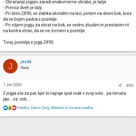
- Obračanje jogijev zaradi enakomerne obrabe, je lažje.
- Prevoz dveh je lažji.
- Pri širini 2X90, se zlahka skotalim na levi, potem na desni bok, brez
da se bojim padca s postelje.
- Pri ožjem jogiju za obrat na bok, se vedno zbudim in prestavim rit
na kontra stran, da se ne zvrnem s postelje.
Torej, postelja z jogiji 2X90.
jezek
J
Guru
1. jun 2026
#30
2 jogija sta za par, kjer bi najraje spal vsak v svoji sobi....pa nimata
jajc....oz. sob...
R
Feniks
,
Samo Svoj
,
Marxon
in še ena oseba
e
a
c
t
i