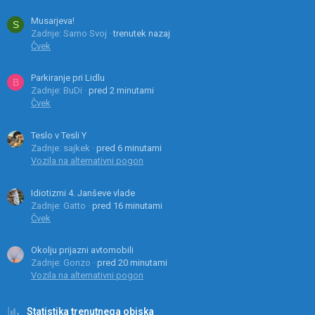
Musarjeva!
S
Zadnje: Samo Svoj
trenutek nazaj
Čvek
Parkiranje pri Lidlu
B
Zadnje: BuDi
pred 2 minutami
Čvek
Teslo v Tesli Y
Zadnje: sajkek
pred 6 minutami
Vozila na alternativni pogon
Idiotizmi 4. Janševe vlade
Zadnje: Gatto
pred 16 minutami
Čvek
Okolju prijazni avtomobili
Zadnje: Gonzo
pred 20 minutami
Vozila na alternativni pogon
Statistika trenutnega obiska