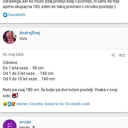
odraslega, ker ko mulci zdaj pridejo kdaj v posteljo, ni šans da trije
spimo skupaj na 160, eden se takoj prestavi v otroško posteljo.)
R
Kamele0N
e
a
c
AndrejEnej
t
Guru
i
o
n
30. maj 2026
#22
s
:
Odvisno.
Do 1 leta veze ... 90 cm
Od 1 do 5 let veze .... 140 cm
Od 5 do 10 let veze ... 160 cm
Nato pa vsaj 180 cm. Še bolje pa dve ločeni postelji. Vsaka v svoji
sobi.
R
dentex
,
Corvette
,
Saeed
in še 10 ostalih oseb
e
a
c
ericks
E
t
Majstr