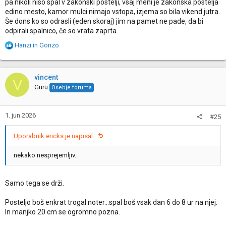
pa nikoli niso spal v zakonski postelji, vsaj meni je zakonska postelja
edino mesto, kamor mulci nimajo vstopa, izjema so bila vikend jutra.
Še dons ko so odrasli (eden skoraj) jim na pamet ne pade, da bi
odpirali spalnico, če so vrata zaprta.
R
Hanzi
in
Gonzo
e
a
c
vincent
V
t
Guru
Osebje foruma
i
o
n
1. jun 2026
#25
s
:
Uporabnik ericks je napisal:
nekako nesprejemljiv.
Samo tega se drži.
Posteljo boš enkrat trogal noter...spal boš vsak dan 6 do 8 ur na njej.
In manjko 20 cm se ogromno pozna.